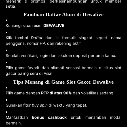
menarik & promosi berkesinambungan untuk member
setia.
Panduan Daftar Akun di Dewalive
Kunjungi situs resmi
DEWALIVE
.
Klik tombol
Daftar
dan isi formulir singkat seperti nama
pengguna, nomor HP, dan rekening aktif.
Setelah verifikasi, login dan lakukan deposit pertama kamu.
Pilih game favorit dan nikmati sensasi bermain di situs slot
gacor paling seru di Asia!
Tips Menang di Game Slot Gacor Dewalive
Pilih game dengan
RTP di atas 96%
dan volatilitas sedang.
Gunakan fitur
buy spin
di waktu yang tepat.
Manfaatkan
bonus cashback
untuk menambah modal
bermain.