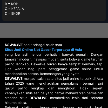
B = KOP
C = KEPALA
D = EKOR
DEWALIVE
hadir sebagai salah satu
Situs Judi Online Slot Gacor Terpercaya di Asia
yang berhasil mencuri perhatian banyak pemain. Dengan
tampilan modern, navigasi mudah, serta koleksi game taruhan
paling lengkap, Dewalive bukan hanya tempat bermain, tapi
juga wadah bagi para penggemar game online untuk
mendapatkan sensasi kemenangan yang nyata.
DEWALIVE
menjadi salah satu situs judi online terbaik di Asia
tahun 2025 yang menghadirkan pengalaman bermain
slot
gacor
paling lengkap dan menghibur. Tidak seperti
kebanyakan situs serupa yang hanya menawarkan permainan
standar, situs
DEWALIVE
memberikan lebih dari sekadar
hiburan biasa.
Sebagai platform terpercaya dengan reputasi kuat,