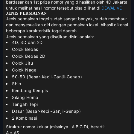
berdasar kan 1st prize nomor yang dihasilkan oleh 4D Jakarta
untuk melihat hasil nomor tersebut bisa dilihat di
DEWALIVE
JENIS
PERMAINAN
Jenis permainan togel sudah sangat banyak, sudah membaur
dan menyesuaikan diri dengan permainan lokal. Alhasil dikenal
beberapa karakteristik togel daerah.
Jenis permainan yang disajikan disini adalah:
4D, 3D dan 2D
Colok Bebas
Colok Bebas 2D
Colok Jitu
Colok Naga
50-50 (Besar-Kecil-Ganjil-Genap)
Shio
Kembang Kempis
Silang Homo
Tengah Tepi
Dasar (Besar-Kecil-Ganjil-Genap)
2 Kombinasi
Struktur nomor keluar (misalnya : A B C D), berarti:
A = AS